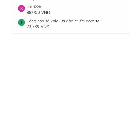
kuti1228
K
88,000 VNĐ
Tổng hợp số Zalo lừa đảo chiếm đoạt tài
T
73,789 VNĐ