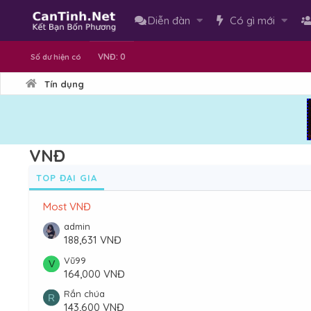
Diễn đàn
Có gì mới
VNĐ: 0
Số dư hiện có
Tín dụng
VNĐ
TOP ĐẠI GIA
Most VNĐ
admin
188,631 VNĐ
Vũ99
V
164,000 VNĐ
Rắn chúa
R
143,600 VNĐ