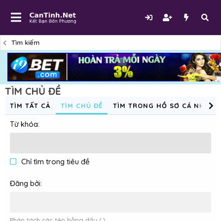
Tìm kiếm
TÌM CHỦ ĐỀ
TÌM TẤT CẢ
TÌM CHỦ ĐỀ
TÌM TRONG HỒ SƠ CÁ NHÂN
Từ khóa
Chỉ tìm trong tiêu đề
Đăng bởi
Phân tách các tên bằng dấu (,).