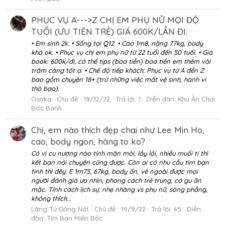
PHỤC VỤ A--->Z CHỊ EM PHỤ NỮ MỌI ĐỘ
TUỔI (ƯU TIÊN TRẺ) GIÁ 600K/LẦN ĐI.
• Em sinh 2k. • Sống tại Q12. • Cao 1m8, nặng 77kg, body
khá ok. • Phục vụ chị em phụ nữ từ 22 tuổi đến 50 tuổi. • Giá
book: 600k/đi, có thể tips (boa tiền) boa tiền em thêm vài
trăm càng tốt ạ. • Chế độ tiếp khách: Phục vụ từ A đến Z
bao gồm chuyện 18+ (trừ những việc mất vệ sinh, hành vi
thô bạo).
Osaka
Chủ đề
19/12/22
Trả lời: 1
Diễn đàn:
Khu Ăn Chơi
Bóc Bánh
Chị, em nào thích đẹp chai như Lee Min Ho,
cao, body ngon, hàng to ko?
Có vị cu nương nào tính mặn mòi, lầy lội, nhiều muối tí thì
kết bạn nói chuyện cũng được. Còn ai có nhu cầu tìm bạn
tình thì đêy: E 1m75, 67kg, body ổn, vẻ ngoài được mọi
người đánh giá ưa nhìn, phong cách trẻ trung, có gu ăn
mặc. Tính cách lịch sự, nhẹ nhàng vs phụ nữ, sòng phẳng,
không thích...
Lãng Tử Đồng Nát
Chủ đề
19/9/22
Trả lời: 45
Diễn
đàn:
Tìm Bạn Miền Bắc