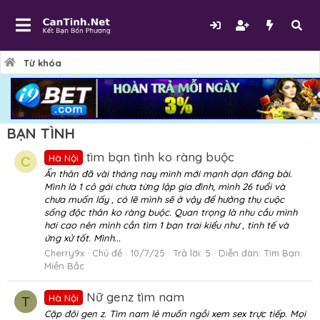
Từ khóa
BẠN TÌNH
tìm bạn tình ko ràng buộc
Hà Nội
C
Ẩn thân đã vài tháng nay mình mới mạnh dạn đăng bài.
Mình là 1 cô gái chưa từng lập gia đình, mình 26 tuổi và
chưa muốn lấy , có lẽ mình sẽ ở vậy để hưởng thụ cuộc
sống độc thân ko ràng buộc. Quan trọng là nhu cầu mình
hơi cao nên mình cần tìm 1 bạn trai kiểu như , tinh tế và
ứng xử tốt. Mình...
Cherry9x
Chủ đề
10/7/25
Trả lời: 5
Diễn đàn:
Tìm Bạn
Miền Bắc
Nữ genz tìm nam
Hà Nội
T
Cặp đôi gen z. Tìm nam lẻ muốn ngồi xem sex trực tiếp. Mọi