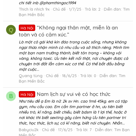
chi tiết inb @phamthingoc1994
Thích là nhích 9x
Chủ đề
1/7/25
Trả lời: 2
Diễn đàn:
Tìm
Bạn Miền Bắc
“Không ngại thân mật, miễn là an
Hà Nội
Q
toàn và có cảm xúc.”
Là một cô gái khá kín đáo trong cuộc sống, nhưng không
ngại thừa nhận mình có nhu cầu và sở thích riêng. Mình tìm
một bạn nam trưởng thành, biết tôn trọng – không vội
vàng, không toxic. Ưu tiên kết nối thật, nói chuyện được cả
chuyện trời đất lẫn cảm xúc cơ thể. Có thể bắt đầu bằng
một cuộc...
Quang tùng
Chủ đề
18/6/25
Trả lời: 0
Diễn đàn:
Tìm
Bạn Miền Bắc
Nam lịch sự vui vẻ có học thức
Hà Nội
B
Như tiêu đề ạ Em là nữ. 2k sv Hn. cao 1m6 45kg. em có tập
gym, nhu cầu cao. Em cần tìm partner ở hn, ưu tiên biết
nhiều trò, kĩ năng, biết chiều, biết bdsm là 1 lợi thế, hoặc ở
nơi khác thì biết sexting gây cảm hứng Ưu tiên partner tri
thức, học thức, lịch sự, có kĩ năng, biết nói chuyện. Nhắn...
Babyciu2k
Chủ đề
17/6/25
Trả lời: 7
Diễn đàn:
Tìm Bạn
Miền Bắc