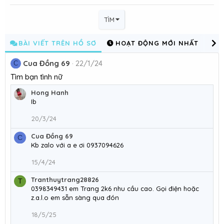
TÌM
BÀI VIẾT TRÊN HỒ SƠ
HOẠT ĐỘNG MỚI NHẤT
C
Cua Đồng 69
22/1/24
C
Tìm bạn tình nữ
Hong Hanh
Ib
20/3/24
Cua Đồng 69
C
Kb zalo với a e ơi 0937094626
15/4/24
Tranthuytrang28826
T
0398349431 em Trang 2k6 nhu cầu cao. Gọi điện hoặc
z.a.l.o em sẵn sàng qua đón
18/5/25