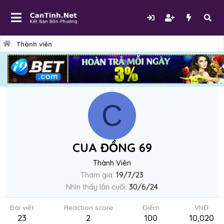
Thành viên
C
CUA ĐỒNG 69
Thành Viên
Tham gia
19/7/23
Nhìn thấy lần cuối
30/6/24
Bài viết
Reaction score
Điểm
VNĐ
23
2
100
10,020