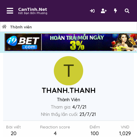
Thành viên
T
THANH.THANH
Thành Viên
Tham gia
4/7/21
Nhìn thấy lần cuối
23/7/21
Bài viết
Reaction score
Điểm
VNĐ
20
4
100
1,029