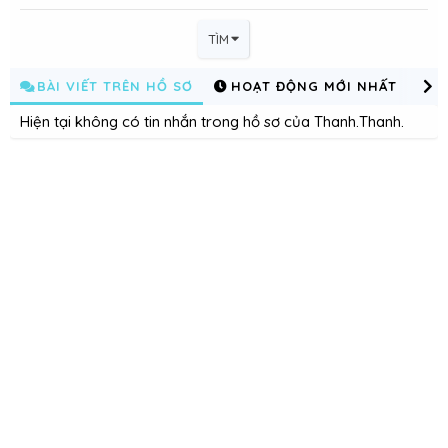
TÌM
BÀI VIẾT TRÊN HỒ SƠ
HOẠT ĐỘNG MỚI NHẤT
C
Hiện tại không có tin nhắn trong hồ sơ của Thanh.Thanh.